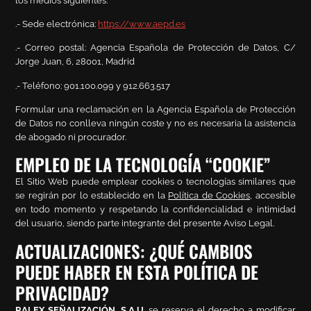
los medios siguientes:
.- Sede electrónica:
https://www.aepd.es
.- Correo postal: Agencia Española de Protección de Datos, C/
Jorge Juan, 6, 28001, Madrid
.- Teléfono: 901.100.099 y 912.663.517
Formular una reclamación en la Agencia Española de Protección
de Datos no conlleva ningún coste y no es necesaria la asistencia
de abogado ni procurador.
EMPLEO DE LA TECNOLOGÍA “COOKIE”
El Sitio Web puede emplear cookies o tecnologías similares que
se regirán por lo establecido en la
Política de Cookies
, accesible
en todo momento y respetando la confidencialidad e intimidad
del usuario, siendo parte integrante del presente Aviso Legal.
ACTUALIZACIONES: ¿QUÉ CAMBIOS
PUEDE HABER EN ESTA POLÍTICA DE
PRIVACIDAD?
RALEX SEÑALIZACIÓN, S.A.U.
se reserva el derecho a modificar