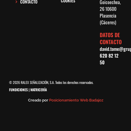
COOKIES
CONTACTO
Goicoechea,
26
10600
Plasencia
(Cáceres)
DATOS DE
CONTACTO
david.tome@grup
620 82 12
50
© 2026 RALEX SEÑALIZACIÓN, S.A. Todos los derechos reservados.
FUNDICIONES | MATRICERÍA
Creado por
Posicionamiento Web Badajoz